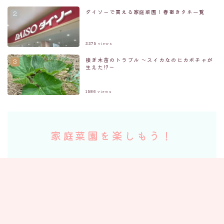
ダイソーで買える家庭菜園！春撒きタネ一覧
2275
views
接ぎ木苗のトラブル ～スイカなのにカボチャが
生えた!?～
Follow Me
1586
views
家庭菜園を楽しもう！
ブログを見て頂きありがとうございます。
家庭菜園に興味を持っていただけたなら、
ぜひ思い切って挑戦してみてください！
一度成功すればきっと虜になる趣味になるはずです。