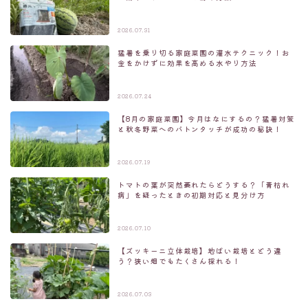
2026.07.31
猛暑を乗り切る家庭菜園の灌水テクニック！お
金をかけずに効果を高める水やり方法
2026.07.24
【8月の家庭菜園】今月はなにするの？猛暑対策
と秋冬野菜へのバトンタッチが成功の秘訣！
2026.07.19
トマトの葉が突然萎れたらどうする？「青枯れ
病」を疑ったときの初期対応と見分け方
2026.07.10
【ズッキーニ立体栽培】地ばい栽培とどう違
う？狭い畑でもたくさん採れる！
2026.07.03