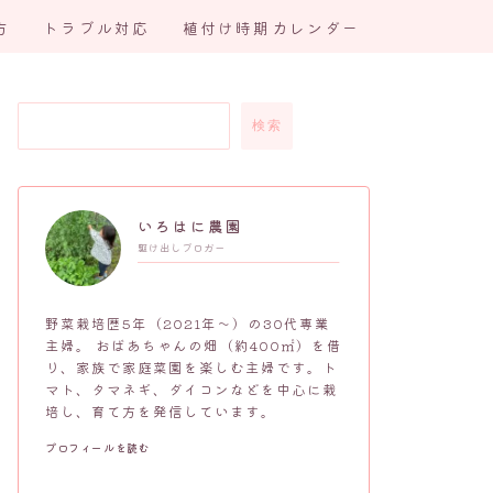
方
トラブル対応
植付け時期カレンダー
検索
いろはに農園
駆け出しブロガー
野菜栽培歴5年（2021年～）の30代専業
主婦。 おばあちゃんの畑（約400㎡）を借
り、家族で家庭菜園を楽しむ主婦です。ト
マト、タマネギ、ダイコンなどを中心に栽
培し、育て方を発信しています。
プロフィールを読む