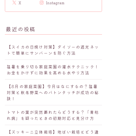
X
Instagram
最近の投稿
【スイカの日焼け対策】ダイソーの遮光ネッ
トで簡単にサンバーンを防ぐ方法
猛暑を乗り切る家庭菜園の灌水テクニック！
お金をかけずに効果を高める水やり方法
【8月の家庭菜園】今月はなにするの？猛暑
対策と秋冬野菜へのバトンタッチが成功の秘
訣！
トマトの葉が突然萎れたらどうする？「青枯
れ病」を疑ったときの初期対応と見分け方
【ズッキーニ立体栽培】地ばい栽培とどう違