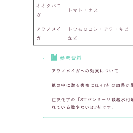
オオタバコ
トマト・ナス
ガ
アワノメイ
トウモロコシ・アワ・キビ
ガ
など
参考資料
アワノメイガへの効果について
穂の中に潜る害虫
にはBT剤の効果が
住友化学の「
STゼンターリ顆粒水和
れている数少ないBT剤
です。