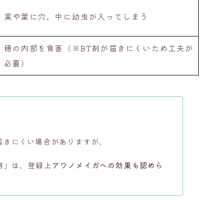
実や葉に穴、中に幼虫が入ってしまう
穂の内部を食害（※BT剤が届きにくいため工夫が
必要）
届きにくい場合がありますが、
剤
」は、登録上
アワノメイガへの効果も認めら