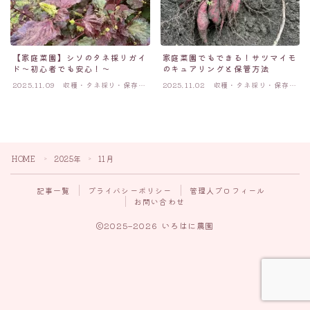
【家庭菜園】シソのタネ採りガイ
家庭菜園でもできる！サツマイモ
ド〜初心者でも安心！〜
のキュアリングと保管方法
2025.11.09
収穫・タネ採り・保存方
2025.11.02
収穫・タネ採り・保存方
法
法
HOME
2025年
11月
＞
＞
記事一覧
プライバシーポリシー
管理人プロフィール
お問い合わせ
Follow Me
2025–2026 いろはに農園