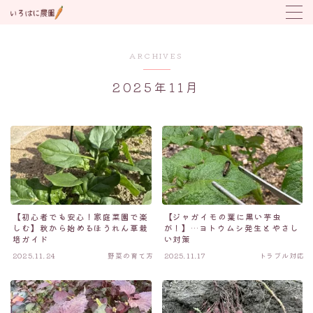
MENU
ARCHIVES
2025年11月
野菜の育て方
トラブル対応
植付け時期カレンダー
【初心者でも安心！家庭菜園で楽
【ジャガイモの葉に黒い芋虫
しむ】秋から始めるほうれん草栽
が！】…ヨトウムシ発生とやさし
培ガイド
い対策
2025.11.24
野菜の育て方
2025.11.17
トラブル対応