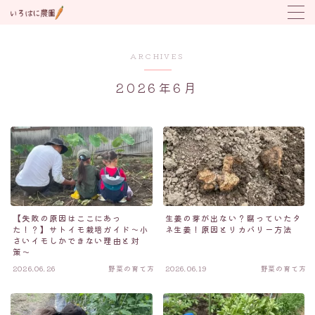
MENU
ARCHIVES
2026年6月
野菜の育て方
トラブル対応
植付け時期カレンダー
【失敗の原因はここにあっ
生姜の芽が出ない？腐っていたタ
た！？】サトイモ栽培ガイド〜小
ネ生姜！原因とリカバリー方法
さいイモしかできない理由と対
策〜
2026.06.26
野菜の育て方
2026.06.19
野菜の育て方