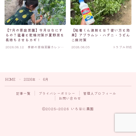
【7月の家庭菜園】今月はなにす
【粘着くん液剤とは？使い方と効
るの？猛暑と乾燥対策が夏野菜を
果】アブラムシ・ハダニ・うどん
長持ちさせるカギ！
こ病対策
2026.06.12
季節の家庭菜園カレンダ
2026.06.05
トラブル対応
ー
HOME
2026年
6月
＞
＞
Follow Me
記事一覧
プライバシーポリシー
管理人プロフィール
お問い合わせ
2025–2026 いろはに農園