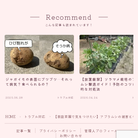
Recommend
こんな記事も読まれています！
ジャガイモの表面にブツブツ…それっ
【放置厳禁】ソラマメ栽培のア
て病気？食べられるの？
ムシ撃退ガイド！予防のコツと
的な対処法
2025.06.28
トラブル対応
2026.04.24
トラ
Follow Me
HOME
トラブル対応
【家庭菜園で気をつけたい】アブラムシの被害とそ
＞
＞
記事一覧
プライバシーポリシー
管理人プロフィール
お問い合わせ