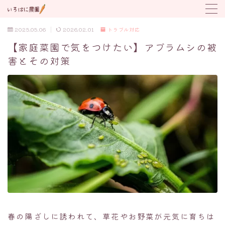
2025.05.06
2026.02.01
トラブル対応
MENU
【家庭菜園で気をつけたい】アブラムシの被
害とその対策
野菜の育て方
トラブル対応
植付け時期カレンダー
春の陽ざしに誘われて、草花やお野菜が元気に育ちは