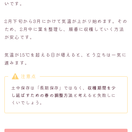
い
です。
2月下旬から3月にかけて気温が上がり始めます。その
ため、2月中に葉を整理し、順番に収穫していく方法
が安心です。
気温が15℃を超える日が増えると、とう立ちは一気に
進みます。
注意点
土中保存は「長期保存」ではなく、
収穫期間を少
し延ばすための春の調整方法
と考えると失敗しに
くいでしょう。