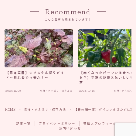
Recommend
こんな記事も読まれています！
【家庭菜園】シソのタネ採りガイ
【赤くなったピーマンは食べら
ド〜初心者でも安心！〜
る？】完熟の秘密とおいしい楽
方
2025.11.09
収穫・タネ採り・保存方法
2025.10.16
収穫・タネ採り・
Follow Me
HOME
収穫・タネ採り・保存方法
【春の畑仕事】ダイコンを抜かずに葉
＞
＞
記事一覧
プライバシーポリシー
管理人プロフィール
お問い合わせ