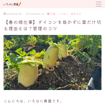
2026.03.06
2026.03.15
収穫・タネ採り・保存方法
MENU
【春の畑仕事】ダイコンを抜かずに葉だけ切
る理由とは？管理のコツ
野菜の育て方
トラブル対応
植付け時期カレンダー
こんにちは、いろはに農園です。