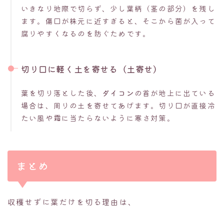
いきなり地際で切らず、少し葉柄（茎の部分）を残し
ます。傷口が株元に近すぎると、そこから菌が入って
腐りやすくなるのを防ぐためです。
切り口に軽く土を寄せる（土寄せ）
葉を切り落とした後、
ダイコン
の首が地上に出ている
場合は、周りの土を寄せてあげます。切り口が直接冷
たい風や霜に当たらないように寒さ対策。
まとめ
収穫せずに葉だけを切る理由は、