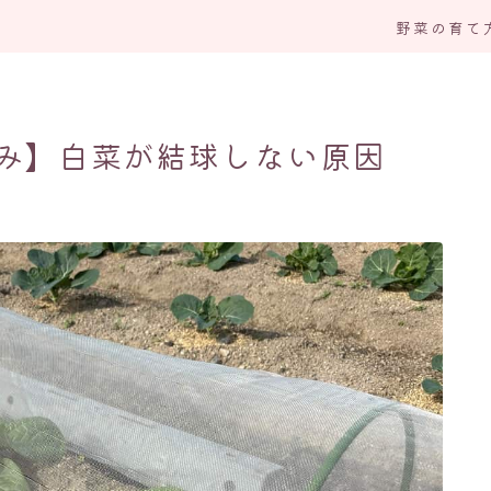
野菜の育て
応
み】白菜が結球しない原因