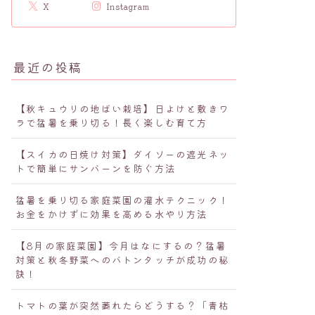
X
Instagram
最近の投稿
【秋キュウリの地ばい栽培】日よけと敷きワ
ラで猛暑を乗り切る！長く楽しむ育て方
【スイカの日焼け対策】ダイソーの遮光ネッ
トで簡単にサンバーンを防ぐ方法
猛暑を乗り切る家庭菜園の灌水テクニック！
お金をかけずに効果を高める水やり方法
【8月の家庭菜園】今月はなにするの？猛暑
対策と秋冬野菜へのバトンタッチが成功の秘
訣！
トマトの葉が突然萎れたらどうする？「青枯