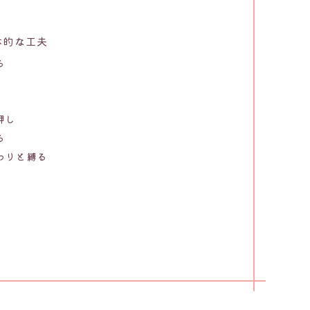
体的な工夫
る
押し
る
わりと縛る