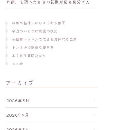
れ病」を疑ったときの初期対応と見分け方
白菜が結球しないよくある原因
今回のいろはに農園の状況
不織布トンネルでできる具体的な工夫
トンネルの簡単な作り方
よくある質問Q＆A
まとめ
アーカイブ
2026年8月
2026年7月
2026年6月