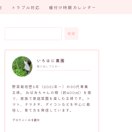
方
トラブル対応
植付け時期カレンダー
検索
いろはに農園
駆け出しブロガー
野菜栽培歴5年（2021年～）の30代専業
主婦。 おばあちゃんの畑（約400㎡）を借
り、家族で家庭菜園を楽しむ主婦です。ト
マト、タマネギ、ダイコンなどを中心に栽
培し、育て方を発信しています。
プロフィールを読む