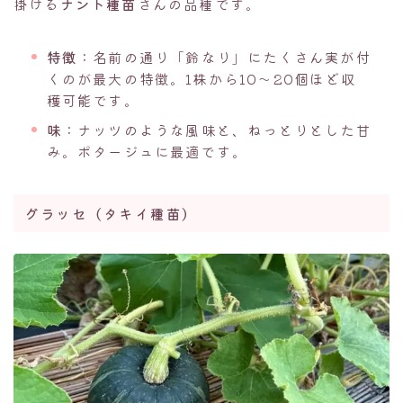
掛ける
ナント種苗
さんの品種です。
特徴
：名前の通り「鈴なり」にたくさん実が付
くのが最大の特徴。1株から10〜20個ほど収
穫可能です。
味
：ナッツのような風味と、ねっとりとした甘
み。ポタージュに最適です。
グラッセ（タキイ種苗）