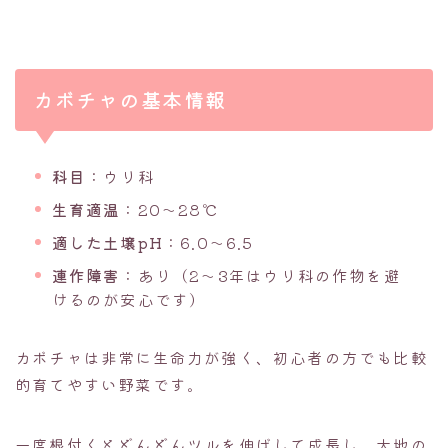
カボチャの基本情報
科目
：ウリ科
生育適温
：20〜28℃
適した土壌pH
：6.0〜6.5
連作障害
：あり（2〜3年はウリ科の作物を避
けるのが安心です）
カボチャは非常に生命力が強く、初心者の方でも比較
的育てやすい野菜です。
一度根付くとどんどんツルを伸ばして成長し、大地の