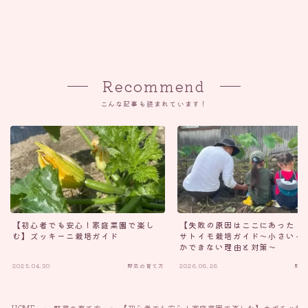
Recommend
こんな記事も読まれています！
【初心者でも安心！家庭菜園で楽し
【失敗の原因はここにあった！
む】ズッキーニ栽培ガイド
サトイモ栽培ガイド〜小さいイ
かできない理由と対策〜
2025.04.30
野菜の育て方
2026.06.26
野菜
Follow Me
HOME
野菜の育て方
【初心者でも安心！家庭菜園で楽しむ】カボチャ栽
＞
＞