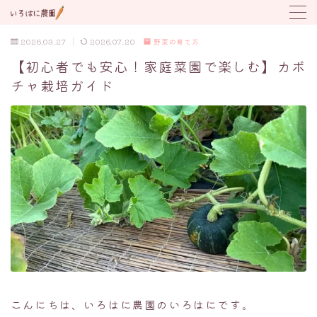
2026.03.27
2026.07.20
野菜の育て方
MENU
【初心者でも安心！家庭菜園で楽しむ】カボ
チャ栽培ガイド
野菜の育て方
トラブル対応
植付け時期カレンダー
こんにちは、いろはに農園のいろはにです。