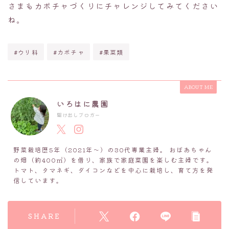
さまもカボチャづくりにチャレンジしてみてください
ね。
#ウリ科
#カボチャ
#果菜類
ABOUT ME
いろはに農園
駆け出しブロガー
野菜栽培歴5年（2021年～）の30代専業主婦。 おばあちゃん
の畑（約400㎡）を借り、家族で家庭菜園を楽しむ主婦です。
トマト、タマネギ、ダイコンなどを中心に栽培し、育て方を発
信しています。
SHARE