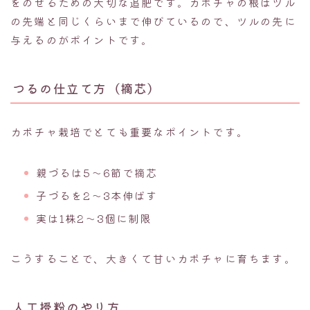
をのせるための大切な追肥です。カボチャの根はツル
の先端と同じくらいまで伸びているので、ツルの先に
与えるのがポイントです。
つるの仕立て方（摘芯）
カボチャ栽培でとても重要なポイントです。
親づるは5〜6節で摘芯
子づるを2〜3本伸ばす
実は1株2〜3個に制限
こうすることで、大きくて甘いカボチャに育ちます。
人工授粉のやり方