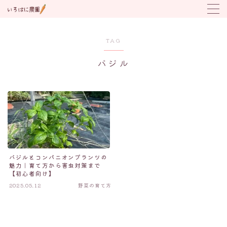
MENU
TAG
バジル
野菜の育て方
トラブル対応
植付け時期カレンダー
バジルとコンパニオンプランツの
魅力｜育て方から害虫対策まで
【初心者向け】
2025.05.12
野菜の育て方