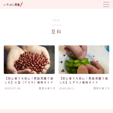
MENU
TAG
豆科
野菜の育て方
トラブル対応
植付け時期カレンダー
【初心者でも安心！家庭菜園で楽
【初心者でも安心！家庭菜園で楽
しむ】小豆（アズキ）栽培ガイド
しむ】エダマメ栽培ガイド
2025.07.04
野菜の育て方
2025.06.11
野菜の育て方