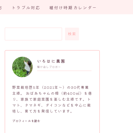
方
トラブル対応
植付け時期カレンダー
検索
いろはに農園
駆け出しブロガー
野菜栽培歴5年（2021年～）の30代専業
主婦。 おばあちゃんの畑（約400㎡）を借
り、家族で家庭菜園を楽しむ主婦です。ト
マト、タマネギ、ダイコンなどを中心に栽
培し、育て方を発信しています。
プロフィールを読む