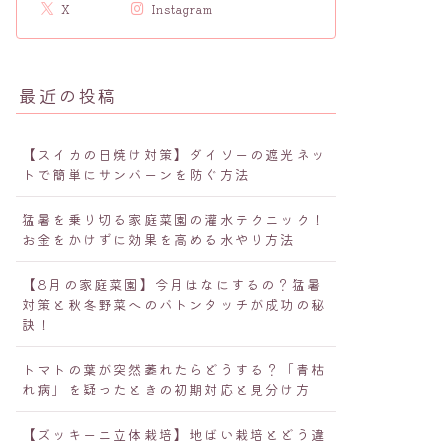
X
Instagram
最近の投稿
【スイカの日焼け対策】ダイソーの遮光ネッ
トで簡単にサンバーンを防ぐ方法
猛暑を乗り切る家庭菜園の灌水テクニック！
お金をかけずに効果を高める水やり方法
【8月の家庭菜園】今月はなにするの？猛暑
対策と秋冬野菜へのバトンタッチが成功の秘
訣！
トマトの葉が突然萎れたらどうする？「青枯
れ病」を疑ったときの初期対応と見分け方
【ズッキーニ立体栽培】地ばい栽培とどう違