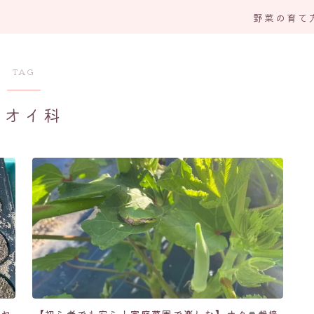
野菜の育て
TAG
アオイ科