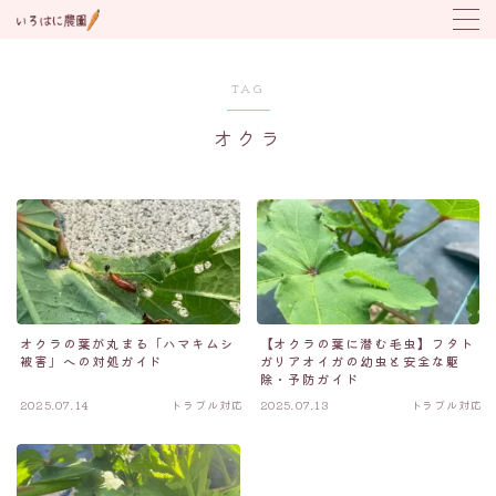
MENU
TAG
オクラ
野菜の育て方
トラブル対応
植付け時期カレンダー
オクラの葉が丸まる「ハマキムシ
【オクラの葉に潜む毛虫】フタト
被害」への対処ガイド
ガリアオイガの幼虫と安全な駆
除・予防ガイド
2025.07.14
トラブル対応
2025.07.13
トラブル対応