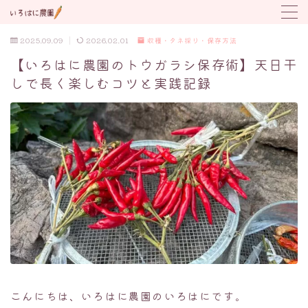
2025.09.09
2026.02.01
収穫・タネ採り・保存方法
MENU
【いろはに農園のトウガラシ保存術】天日干
しで長く楽しむコツと実践記録
野菜の育て方
トラブル対応
植付け時期カレンダー
こんにちは、いろはに農園のいろはにです。