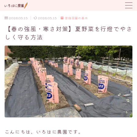
2026.05.15
2026.05.15
家庭菜園の基本
MENU
【春の強風・寒さ対策】夏野菜を行燈でやさ
しく守る方法
野菜の育て方
トラブル対応
植付け時期カレンダー
こんにちは、いろはに農園です。