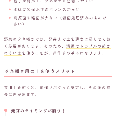
粒子が細かく、タネが土と密着しやすい
水はけと保水性のバランスが良い
病原菌や雑菌が少ない（殺菌処理済みのものが
多い）
野菜のタネ播きでは、発芽まで土を適度に湿らせてお
く必要があります。そのため、
清潔でトラブルの起き
にくい土
を使うことが、苗作りの基本になります。
タネ播き用の土を使うメリット
専用土を使うと、苗作りがぐっと安定し、その後の成
長に差が出ます。
発芽のタイミングが揃う！