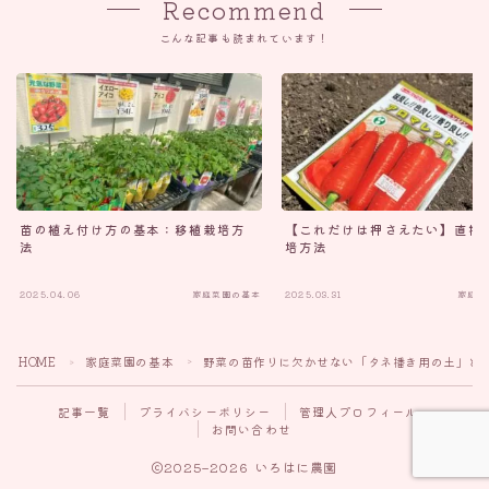
Recommend
こんな記事も読まれています！
苗の植え付け方の基本：移植栽培方
【これだけは押さえたい】直播
法
培方法
2025.04.06
家庭菜園の基本
2025.03.31
家庭菜
Follow Me
HOME
家庭菜園の基本
野菜の苗作りに欠かせない「タネ播き用の土」と
＞
＞
記事一覧
プライバシーポリシー
管理人プロフィール
お問い合わせ
2025–2026 いろはに農園