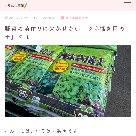
2026.02.06
2026.03.01
家庭菜園の基本
MENU
野菜の苗作りに欠かせない「タネ播き用の
土」とは
野菜の育て方
トラブル対応
植付け時期カレンダー
こんにちは、いろはに農園です。