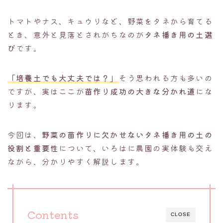
トマトやナス、キュウリなど、野菜をタネから育てる
とき、意外と見落とされがちなのが
タネ播き用の土選
び
です。
「培養土でも大丈夫では？」
そう思われる方も多いの
ですが、実はここが
苗作り成功の大きな分かれ道
にな
ります。
今回は、
野菜の苗作りに欠かせないタネ播き用の土の
役割と重要性
について、いろはに農園の実体験も交え
ながら、分かりやすく解説します。
Contents
CLOSE