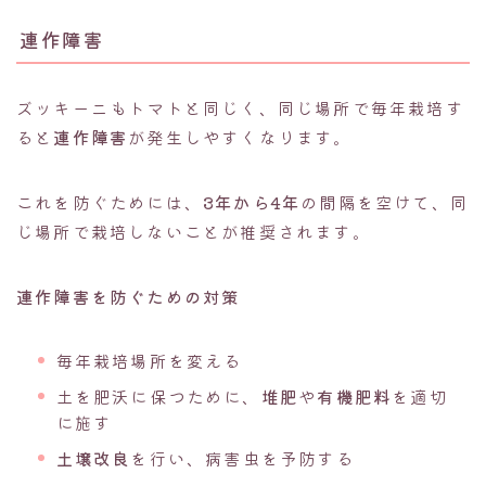
連作障害
ズッキーニもトマトと同じく、同じ場所で毎年栽培す
ると
連作障害
が発生しやすくなります。
これを防ぐためには、
3年から4年
の間隔を空けて、同
じ場所で栽培しないことが推奨されます。
連作障害を防ぐための対策
毎年栽培場所を変える
土を肥沃に保つために、
堆肥
や
有機肥料
を適切
に施す
土壌改良
を行い、病害虫を予防する