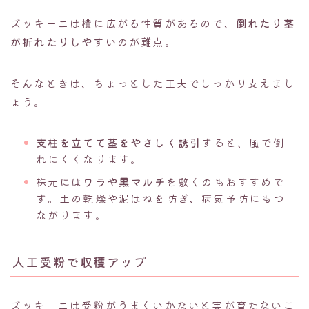
ズッキーニは横に広がる性質があるので、
倒れたり茎
が折れたりしやすい
のが難点。
そんなときは、ちょっとした工夫でしっかり支えまし
ょう。
支柱を立てて茎をやさしく誘引
すると、風で倒
れにくくなります。
株元には
ワラや黒マルチ
を敷くのもおすすめで
す。土の乾燥や泥はねを防ぎ、病気予防にもつ
ながります。
人工受粉で収穫アップ
ズッキーニは受粉がうまくいかないと実が育たないこ