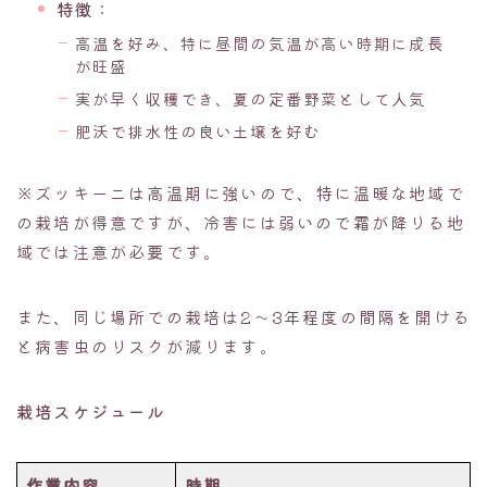
特徴
：
高温を好み、特に昼間の気温が高い時期に成長
が旺盛
実が早く収穫でき、夏の定番野菜として人気
肥沃で排水性の良い土壌を好む
※ズッキーニは高温期に強いので、特に温暖な地域で
の栽培が得意ですが、冷害には弱いので霜が降りる地
域では注意が必要です。
また、同じ場所での栽培は2〜3年程度の間隔を開ける
と病害虫のリスクが減ります。
栽培スケジュール
作業内容
時期