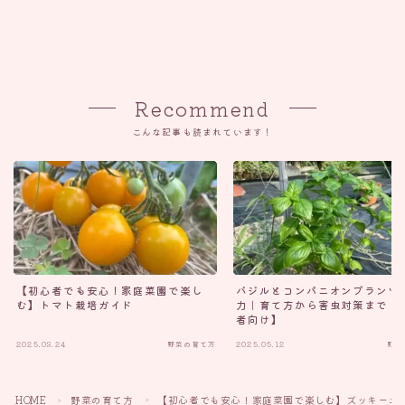
Recommend
こんな記事も読まれています！
【初心者でも安心！家庭菜園で楽し
バジルとコンパニオンプランツ
む】トマト栽培ガイド
力｜育て方から害虫対策まで【
者向け】
2025.03.24
野菜の育て方
2025.05.12
野菜
Follow Me
HOME
野菜の育て方
【初心者でも安心！家庭菜園で楽しむ】ズッキーニ
＞
＞