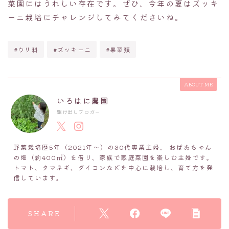
菜園にはうれしい存在です。ぜひ、今年の夏はズッキ
ーニ栽培にチャレンジしてみてくださいね。
#ウリ科
#ズッキーニ
#果菜類
ABOUT ME
いろはに農園
駆け出しブロガー
野菜栽培歴5年（2021年～）の30代専業主婦。 おばあちゃん
の畑（約400㎡）を借り、家族で家庭菜園を楽しむ主婦です。
トマト、タマネギ、ダイコンなどを中心に栽培し、育て方を発
信しています。
SHARE