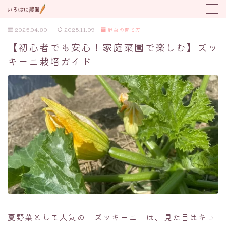
2025.04.30
2025.11.09
野菜の育て方
MENU
【初心者でも安心！家庭菜園で楽しむ】ズッ
キーニ栽培ガイド
野菜の育て方
トラブル対応
植付け時期カレンダー
夏野菜として人気の「ズッキーニ」は、見た目はキュ