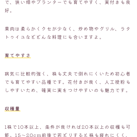
で、狭い畑やプランターでも育てやすく、実付きも良
好。
果肉は柔らかくクセが少なく、炒め物やグリル、ラタ
トゥイユなどどんな料理にも合いますよ。
育てやすさ
病気に比較的強く、株も丈夫で倒れにくいため初心者
でも育てやすい品種です。花付きが良く、人工授粉も
しやすいため、確実に実をつけやすいのも魅力です。
収穫量
1株で10本以上、条件が良ければ20本以上の収穫も可
能。15〜20cm前後で若どりすると株も疲れにくく、