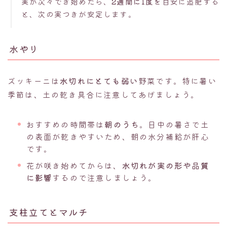
実が次々でき始めたら、
2週間に1度
を目安に追肥する
と、次の実つきが安定します。
水やり
ズッキーニは
水切れにとても弱い
野菜です。特に暑い
季節は、土の乾き具合に注意してあげましょう。
おすすめの時間帯は
朝のうち
。日中の暑さで土
の表面が乾きやすいため、朝の水分補給が肝心
です。
花が咲き始めてからは、
水切れが実の形や品質
に影響
するので注意しましょう。
支柱立てとマルチ