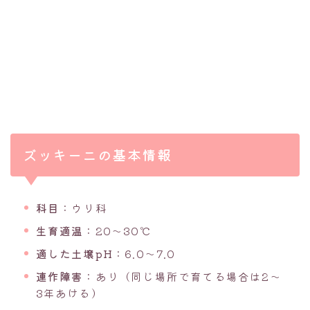
ズッキーニの基本情報
科目
：ウリ科
生育適温
：20〜30℃
適した土壌pH
：6.0〜7.0
連作障害
：あり（同じ場所で育てる場合は2〜
3年あける）