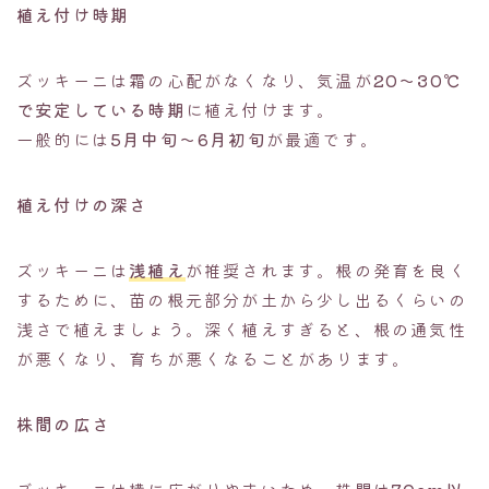
植え付け時期
ズッキーニは霜の心配がなくなり、気温が
20〜30℃
で安定している時期
に植え付けます。
一般的には
5月中旬〜6月初旬
が最適です。
植え付けの深さ
ズッキーニは
浅植え
が推奨されます。根の発育を良く
するために、苗の根元部分が土から少し出るくらいの
浅さで植えましょう。深く植えすぎると、根の通気性
が悪くなり、育ちが悪くなることがあります。
株間の広さ
ズッキーニは横に広がりやすいため、株間は
70cm以