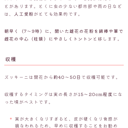
とがあります。とくに虫の少ない都市部や雨の日など
は、
人工受粉
がとても効果的です。
朝早く（7～9時）に、開いた雄花の花粉を綿棒や筆で
雌花の中心（柱頭）にやさしくトントン
と移します。
収穫
ズッキーニは開花から
約40〜50日
で収穫可能です。
収穫するタイミングは実の長さが
15〜20cm程度
にな
った頃がベストです。
実が大きくなりすぎると、皮が硬くなり食感が
損なわれるため、早めに収穫することをお勧め