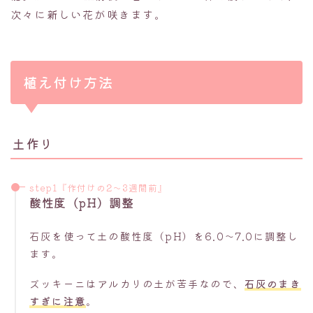
次々に新しい花が咲きます。
植え付け方法
土作り
step1『作付けの2〜3週間前』
酸性度（pH）調整
石灰を使って土の酸性度（pH）を6.0〜7.0に調整し
ます。
ズッキーニはアルカリの土が苦手なので、
石灰のまき
すぎに注意
。