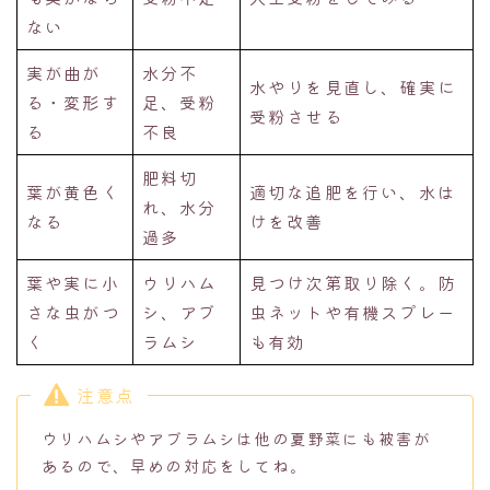
ない
実が曲が
水分不
水やりを見直し、確実に
る・変形す
足、受粉
受粉させる
る
不良
肥料切
葉が黄色く
適切な追肥を行い、水は
れ、水分
なる
けを改善
過多
葉や実に小
ウリハム
見つけ次第取り除く。防
さな虫がつ
シ、アブ
虫ネットや有機スプレー
く
ラムシ
も有効
注意点
ウリハムシやアブラムシは他の夏野菜にも被害が
あるので、早めの対応をしてね。