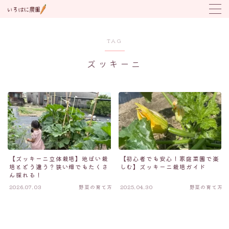
MENU
TAG
ズッキーニ
野菜の育て方
トラブル対応
植付け時期カレンダー
【ズッキーニ立体栽培】地ばい栽
【初心者でも安心！家庭菜園で楽
培とどう違う？狭い畑でもたくさ
しむ】ズッキーニ栽培ガイド
ん採れる！
2026.07.03
野菜の育て方
2025.04.30
野菜の育て方