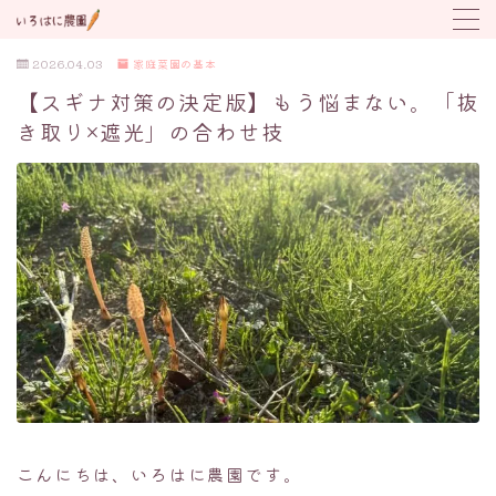
2026.04.03
家庭菜園の基本
MENU
【スギナ対策の決定版】もう悩まない。「抜
き取り×遮光」の合わせ技
野菜の育て方
トラブル対応
植付け時期カレンダー
こんにちは、いろはに農園です。