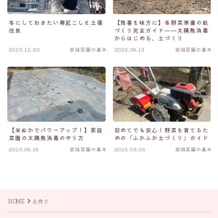
冬にしておきたい寒起こしと土壌
【残暑を味方に】冬野菜準備の畝
改良
づくり完全ガイド——太陽熱消毒
からはじめる、土づくり
2025.12.30
家庭菜園の基本
2025.08.13
家庭菜園の基本
【米ぬかでパワーアップ！】家庭
初めてでも安心！野菜を育てるた
菜園の太陽熱消毒のやり方
めの「ふかふか土づくり」ガイド
2025.06.18
家庭菜園の基本
2025.03.05
家庭菜園の基本
Follow Me
HOME
土作り