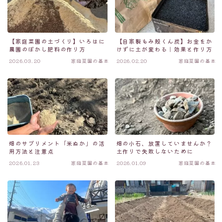
【家庭菜園の土づくり】いろはに
【自家製もみ殻くん炭】お金をか
農園のぼかし肥料の作り方
けずに土が変わる｜効果と作り方
2026.03.20
家庭菜園の基本
2026.02.20
家庭菜園の基本
畑のサプリメント「米ぬか」の活
畑の小石、放置していませんか？
用方法と注意点
土作りで失敗しないために
2026.01.23
家庭菜園の基本
2026.01.09
家庭菜園の基本