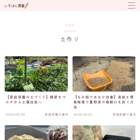
MENU
TAG
土作り
野菜の育て方
トラブル対応
植付け時期カレンダー
【家庭菜園の土づくり】緑肥をマ
【もみ殻で水はけ改善】高畝と簡
ルチから土壌改良へ
易暗渠で夏野菜の根腐れを防ぐ方
法
2026.05.29
家庭菜園の基本
2026.05.01
家庭菜園の基本