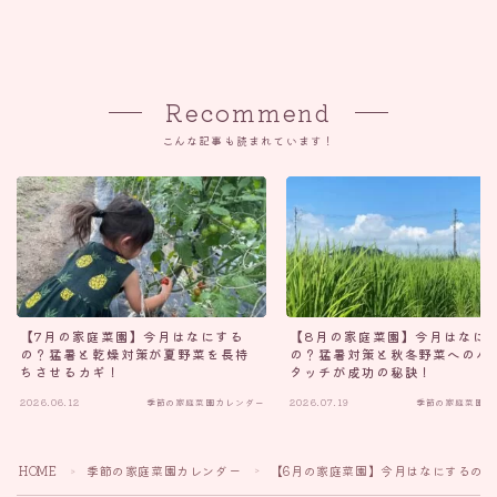
Recommend
こんな記事も読まれています！
【7月の家庭菜園】今月はなにする
【8月の家庭菜園】今月はなに
の？猛暑と乾燥対策が夏野菜を長持
の？猛暑対策と秋冬野菜へのバ
ちさせるカギ！
タッチが成功の秘訣！
2026.06.12
季節の家庭菜園カレンダー
2026.07.19
季節の家庭菜園カ
Follow Me
HOME
季節の家庭菜園カレンダー
【6月の家庭菜園】今月はなにするの
＞
＞