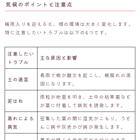
気候のポイントと注意点
梅雨入りを迎えると、畑の環境は大きく変化します。
特に注意したいトラブルは以下の4つです。
注意したい
主な原因と影響
トラブル
長雨で根が酸欠を起こし、根腐れの原
土の過湿
因になります。
雨粒が地面を叩き、土中の枯草菌など
泥はね
が葉に付着して病気を誘発します。
蒸れによる
密集した葉の間に湿気がこもり、うど
病気
んこ病や灰色かび病が発生します。
曇天が続くと光合成が十分にできず、