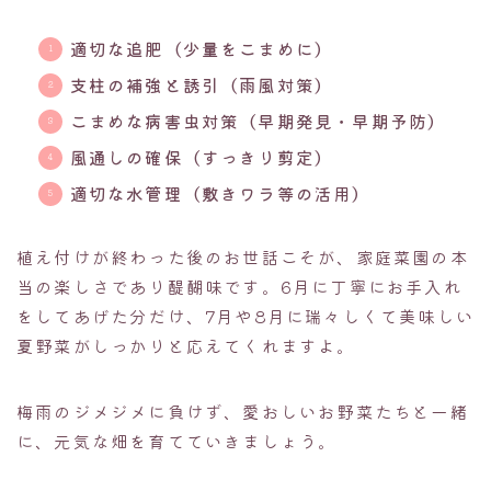
適切な追肥（少量をこまめに）
支柱の補強と誘引（雨風対策）
こまめな病害虫対策（早期発見・早期予防）
風通しの確保（すっきり剪定）
適切な水管理（敷きワラ等の活用）
植え付けが終わった後のお世話こそが、家庭菜園の本
当の楽しさであり醍醐味です。6月に丁寧にお手入れ
をしてあげた分だけ、7月や8月に瑞々しくて美味しい
夏野菜がしっかりと応えてくれますよ。
梅雨のジメジメに負けず、愛おしいお野菜たちと一緒
に、元気な畑を育てていきましょう。