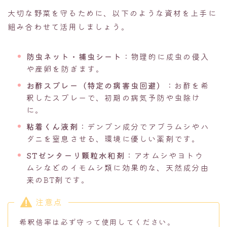
大切な野菜を守るために、以下のような資材を上手に
組み合わせて活用しましょう。
防虫ネット・捕虫シート
：物理的に成虫の侵入
や産卵を防ぎます。
お酢スプレー（特定の病害虫回避）
：お酢を希
釈したスプレーで、初期の病気予防や虫除け
に。
粘着くん液剤
：デンプン成分でアブラムシやハ
ダニを窒息させる、環境に優しい薬剤です。
STゼンターリ顆粒水和剤
：アオムシやヨトウ
ムシなどのイモムシ類に効果的な、天然成分由
来のBT剤です。
注意点
希釈倍率は必ず守って使用してください。