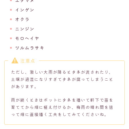
エダマメ
インゲン
オクラ
ニンジン
モロヘイヤ
ツルムラサキ
注意点
ただし、激しい大雨が降ると
タネ
が流されたり、
土壌が過湿になりすぎて
タネ
が腐ってしまうこと
があります。
雨が続くときはポットに
タネ
を播いて軒下で苗を
育ててから畑に植え付けるか、梅雨の晴れ間を狙
って畑に直接播く工夫をしてみてくださいね。